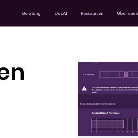
Beratung
DocAI
Ressourcen
Über uns 
ren
n