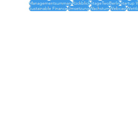
Managementsummary
Rückblick
StageTwoBerlin
Startup
Sustainable Finance
Umsetzung
Wachstum
Webcast
Wettb