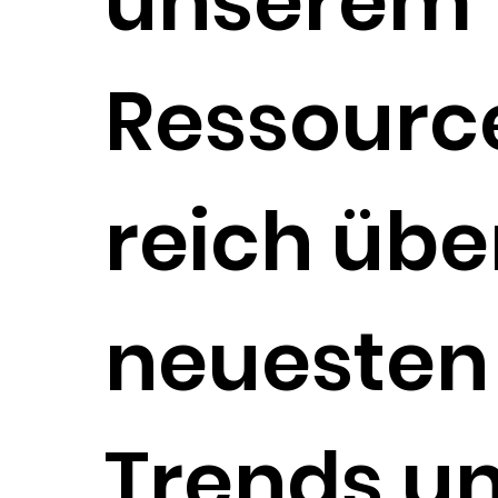
unserem
Ressourc
reich übe
neuesten
Trends u