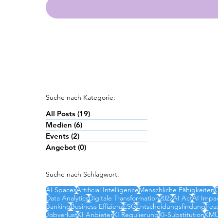
Suche nach Kategorie:
All Posts
(19)
19 Beiträge
Medien
(6)
6 Beiträge
Events
(2)
2 Beiträge
Angebot
(0)
0 Beiträge
Suche nach Schlagwort:
AI Spaces
Artificial Intelligence
Menschliche Fähigkeiten
Data Analytics
Digitale Transformation
2022
AI Act
AI Impac
Banking
Business Effizienz
ESG
Entscheidungsfindung
Feas
Jobverlust
KI Anbieter
KI Regulierung
KI-Substitution
KM