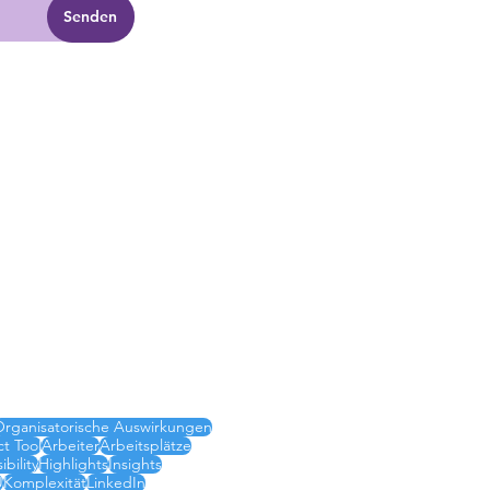
Senden
Organisatorische Auswirkungen
t Tool
Arbeiter
Arbeitsplätze
ibility
Highlights
Insights
U
Komplexität
LinkedIn